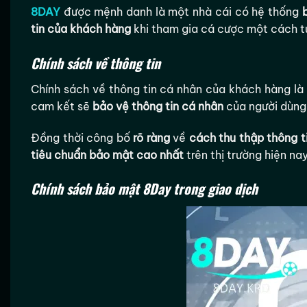
8DAY
được mệnh danh là một nhà cái có hệ thống
tin của khách hàng
khi tham gia cá cược một cách tu
Chính sách về thông tin
Chính sách về thông tin cá nhân của khách hàng l
cam kết sẽ
bảo vệ thông tin cá nhân
của người dùng 
Đồng thời công bố
rõ ràng
về
cách thu thập thông t
tiêu chuẩn bảo mật cao nhất
trên thị trường hiện na
Chính sách bảo mật 8Day trong giao dịch