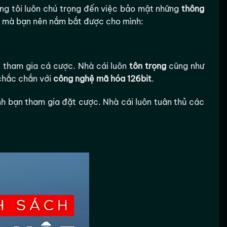
húng tôi luôn chú trọng đến việc bảo mật những
thông
t
mà bạn nên nắm bắt được cho mình:
i tham gia cá cược. Nhà cái luôn
tôn trọng
cũng như
 chắc chắn với
công nghệ mã hóa 126bit
.
nh bạn tham gia đặt cược. Nhà cái luôn tuân thủ các