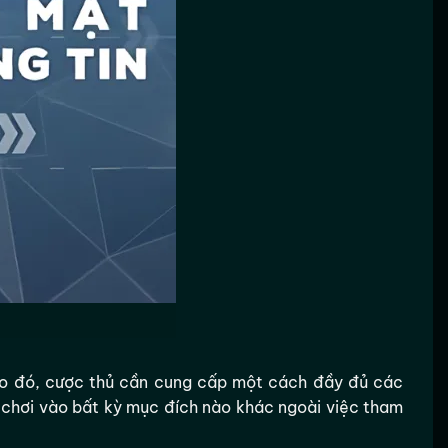
heo đó, cược thủ cần cung cấp một cách đầy đủ các
 chơi vào bất kỳ mục đích nào khác ngoài việc tham