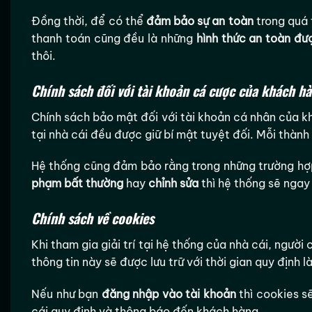
Đồng thời, để có thể
đảm bảo sự an toàn
trong quá 
thanh toán cũng đều là những
hình thức an toàn đư
thôi.
Chính sách đối với tài khoản cá cược của khách h
Chính sách bảo mật đối với tài khoản cá nhân của 
tại nhà cái đều được giữ bí mật tuyệt đối. Mỗi thàn
Hệ thống cũng đảm bảo rằng trong những trường hợ
phạm bất thường
hay
chỉnh sửa
thì hệ thống sẽ ngay
Chính sách về cookies
Khi tham gia giải trí tại hệ thống của nhà cái, người
thông tin này sẽ được lưu trữ với thời gian quy định l
Nếu như bạn
đăng nhập vào tài khoản
thì cookies s
cái quy định và thông báo đến khách hàng.