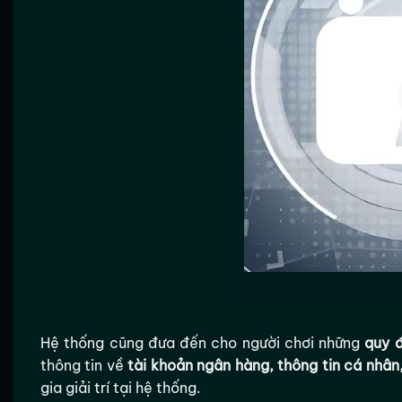
Hệ thống cũng đưa đến cho người chơi những
quy 
thông tin về
tài khoản ngân hàng, thông tin cá nhân
gia giải trí tại hệ thống.