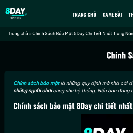
Chuyển
đến
TRANG CHỦ
GAME BÀI
T
nội
dung
Trang chủ
»
Chính Sách Bảo Mật 8Day Chi Tiết Nhất Trong N
Chính S
Chính sách bảo mật
là những quy định mà nhà cái đặ
những người chơi
cũng như hệ thống. Nếu bạn đang c
Chính sách bảo mật 8Day chi tiết nhất