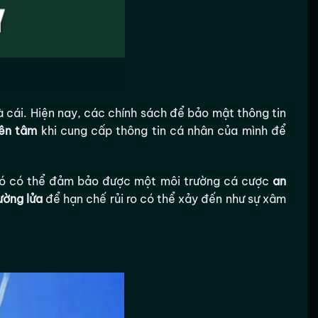
à cái. Hiện nay, các chính sách để bảo mật thông tin
yên tâm
khi cung cấp thông tin cá nhân của mình để
ó có thể đảm bảo được một môi trường cá cược
an
ường lửa
để hạn chế rủi ro có thể xảy đến như sự xâm