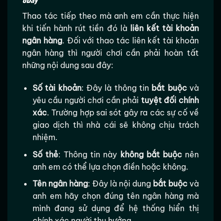
Thao tác tiếp theo mà anh em cần thực hiện
khi tiến hành rút tiền đó là
liên kết tài khoản
ngân hàng
. Đối với thao tác liên kết tài khoản
ngân hàng thì người chơi cần phải hoàn tất
những nội dung sau đây:
Số tài khoản
: Đây là thông tin
bắt buộc
và
yêu cầu người chơi cần phải
tuyệt đối chính
xác
. Trường hợp sai sót gây ra các sự cố về
giao dịch thì nhà cái sẽ không chịu trách
nhiệm.
Số thẻ
: Thông tin này
không bắt buộc
nên
anh em có thể lựa chọn điền hoặc không.
Tên ngân hàng
: Đây là nội dung
bắt buộc
và
anh em hãy chọn đúng tên ngân hàng mà
mình đang sử dụng để hệ thống hiển thị
chính xác người thụ hưởng.