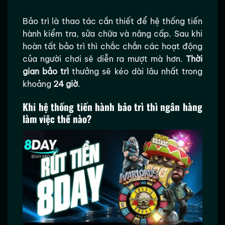
Bảo trì là thao tác cần thiết để hệ thống tiến
hành kiểm tra, sửa chữa và nâng cấp. Sau khi
hoàn tất bảo trì thì chắc chắn các hoạt động
của người chơi sẽ diễn ra mượt mà hơn.
Thời
gian bảo trì
thưởng sẽ kéo dài lâu nhất trong
khoảng
24 giờ
.
Khi hệ thống tiến hành bảo trì thì ngân hàng
làm việc thế nào?