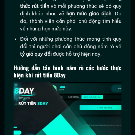
thức rút tiền
và mỗi phương thức sẽ có quy
định khác nhau về
hạn mức giao dịch
. Do
đó, thành viên cần phải chủ động tìm hiểu
về những hạn mức này.
Đối với những phương thức mang tính quy
đổi thì người chơi cần chủ động nắm rõ về
tỷ giá quy đổi
được hỗ trợ hiện nay.
Hướng dẫn tân binh nắm rõ các bước thực
hiện khi rút tiền 8Day