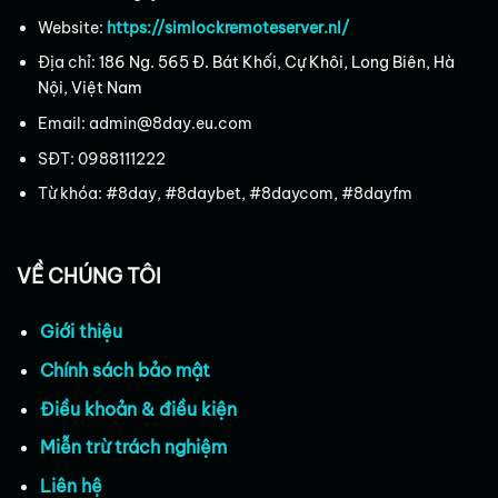
Website:
https://simlockremoteserver.nl/
Địa chỉ:
186 Ng. 565 Đ. Bát Khối, Cự Khôi, Long Biên, Hà
Nội, Việt Nam
Email:
admin@8day.eu.com
SĐT: 0988111222
Từ khóa: #8day, #8daybet, #8daycom, #8dayfm
VỀ CHÚNG TÔI
Giới thiệu
Chính sách bảo mật
Điều khoản & điều kiện
Miễn trừ trách nghiệm
Liên hệ