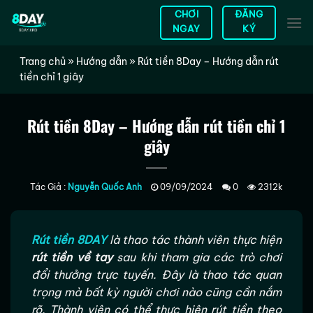
Chuyển
CHƠI
ĐĂNG
đến
NGAY
KÝ
nội
dung
Trang chủ
»
Hướng dẫn
»
Rút tiền 8Day – Hướng dẫn rút
tiền chỉ 1 giây
Rút tiền 8Day – Hướng dẫn rút tiền chỉ 1
giây
Tác Giả :
Nguyễn Quốc Anh
09/09/2024
0
2312k
Rút tiền 8DAY
là thao tác thành viên thực hiện
rút tiền về tay
sau khi tham gia các trò chơi
đổi thưởng trực tuyến. Đây là thao tác quan
trọng mà bất kỳ người chơi nào cũng cần nắm
rõ. Thành viên có thể thực hiện rút tiền theo