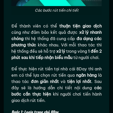
Các bước rút tiền chi tiết
Để thành viên có thể
thuận tiện giao dịch
cũng như đảm bảo kết quả được
xử lý nhanh
chóng
thì hệ thống đã cung cấp
đa dạng các
phương thức
khác nhau. Với mỗi thao tác thì
hệ thống đều sẽ hỗ trợ
xử lý
trong vòng
1 đến 2
phút sau khi tiếp nhận biểu mẫu
từ người chơi.
Để thực hiện rút tiền tại nhà cái 8Day thì anh
em có thể lựa chọn rút tiền qua
ngân hàng
là
thao tác
đơn giản nhất
và
tiện lợi nhất
. Sau
đây sẽ là hướng dẫn chi tiết nội dung
các
bước cần thực hiện
khi người chơi tiến hành
giao dịch rút tiền.
Bước 1: Login trang chủ 8Day