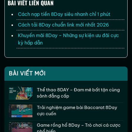
BÀI VIẾT LIÊN QUAN
Cách nạp tiền 8Day siêu nhanh chỉ 1 phút
Cách tải 8Day chuẩn link mới nhất 2026
Khuyến mãi 8Day – Những sự kiện ưu đãi cực
kỳ hấp dẫn
BÀI VIẾT MỚI
Thể thao 8DAY – Đam mê bất tận cùng
sảnh đẳng cấp
Trải nghiệm game bài Baccarat 8Day
cực cuốn
Game rồng hổ 8Day – Trò chơi cá cược
phổ biến