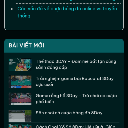
Các vấn đề về cược bóng đá online vs truyền
thống
BÀI VIẾT MỚI
Thể thao 8DAY – Đam mê bất tận cùng
sảnh đẳng cấp
Trải nghiệm game bài Baccarat 8Day
cực cuốn
Game rồng hổ 8Day – Trò chơi cá cược
phổ biến
Sân chơi cá cược bóng đá 8Day
Cách Chơi Xổ Số 8Day Hiệu Quả, Giúp