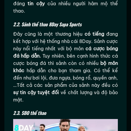
đáng
tin cậy
của nhiều người hâm mộ thể
thao.
2.2. Sảnh thể thao 8Day Sapa Sports
Đây cũng là một thương hiệu
có tiếng
đang
kết hợp với hệ thống nhà cái 8Day. Sảnh cược
này nổi tiếng nhất với bộ môn
cá cược bóng
đá
hấp dẫn.
Tuy nhiên, bên cạnh hình thức cá
cược bóng đá thì sảnh còn có nhiều
bộ môn
khác
hấp dẫn cho bạn tham gia. Có thể kể
đến như bơi lội, đưa ngựa, bóng rổ, quyền anh,
…Tất cả các sản phẩm của sảnh này đều có
sự tin cậy tuyệt đối
về chất lượng và độ bảo
mật.
2.3. SBO thể thao