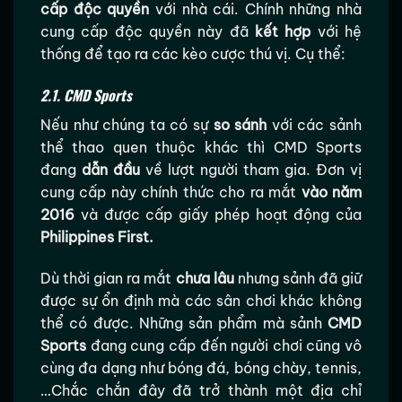
cấp độc quyền
với nhà cái. Chính những nhà
cung cấp độc quyền này đã
kết hợp
với hệ
thống để tạo ra các kèo cược thú vị. Cụ thể:
2.1. CMD Sports
Nếu như chúng ta có sự
so sánh
với các sảnh
thể thao quen thuộc khác thì CMD Sports
đang
dẫn đầu
về lượt người tham gia. Đơn vị
cung cấp này chính thức cho ra mắt
vào năm
2016
và được cấp giấy phép hoạt động của
Philippines First.
Dù thời gian ra mắt
chưa lâu
nhưng sảnh đã giữ
được sự ổn định mà các sân chơi khác không
thể có được. Những sản phẩm mà sảnh
CMD
Sports
đang cung cấp đến người chơi cũng vô
cùng đa dạng như bóng đá, bóng chày, tennis,
…Chắc chắn đây đã trở thành một địa chỉ