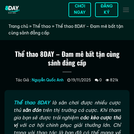
Chuyển
CHƠI
ĐĂNG
đến
NGAY
KÝ
nội
dung
Trang chủ
»
Thể thao
»
Thể thao 8DAY – Đam mê bất tận
cùng sảnh đẳng cấp
Thể thao 8DAY – Đam mê bất tận cùng
sảnh đẳng cấp
Tác Giả :
Nguyễn Quốc Anh
19/11/2025
0
821k
Thể thao 8DAY
là sân chơi được nhiều cược
thủ
săn đón
trên thị trường cá cược. Khi tham
gia bạn sẽ được trải nghiệm
các kèo cược thú
vị
với cơ hội chinh phục giải thưởng lớn. Chỉ
trong vài thao tác là bạn đã có thể mang về