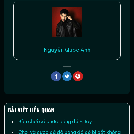
Nguyễn Quốc Anh
BÀI VIẾT LIÊN QUAN
Sân chơi cá cược bóng đá 8Day
Chơi và cược cá độ bóng đá có bị bắt không