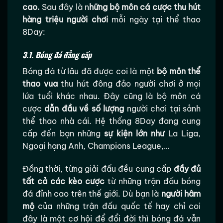
cao.
Sau đây là n
hững bộ môn cá cược thu hút
hàng triệu người chơi
mỗi ngày tại thể thao
8Day:
3.1. Bóng đá đẳng cấp
Bóng đá từ lâu đã được coi là một
bộ môn thể
thao vua
thu hút đông đảo người chơi ở mọi
lứa tuổi khác nhau. Đây cũng là bộ môn cá
cược
dẫn đầu về số lượng
người chơi tại sảnh
thể thao nhà cái. Hệ thống 8Day đang cung
cấp đến bạn những
sự kiện lớn như
La Liga,
Ngoại hạng Anh, Champions League,…
Đồng thời, từng giải đấu đều cung cấp
đầy đủ
tất cả các kèo cược
từ những trận đấu bóng
đá đỉnh cao trên thế giới. Dù bạn là
người hâm
mộ
của những trận đấu quốc tế hay chỉ coi
đây là một cơ hội để đổi đời thì bóng đá vẫn