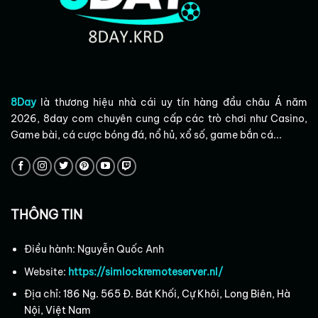
8Day
là thương hiệu nhà cái uy tín hàng đầu châu Á năm
2026, 8day com chuyên cung cấp các trò chơi như Casino,
Game bài, cá cược bóng đá, nổ hủ, xổ số, game bắn cá...
THÔNG TIN
Điều hành: Nguyễn Quốc Anh
Website:
https://simlockremoteserver.nl/
Địa chỉ:
186 Ng. 565 Đ. Bát Khối, Cự Khôi, Long Biên, Hà
Nội, Việt Nam