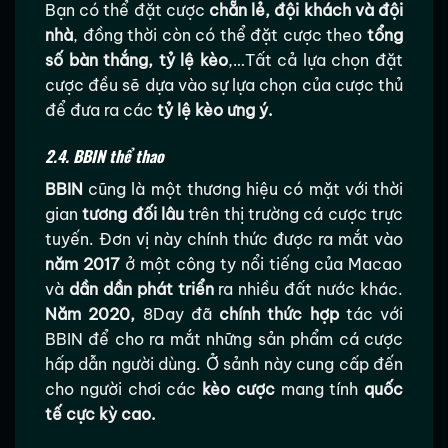
Bạn có thể đặt cược
chẵn lẻ, đội khách và đội
nhà
, đồng thời còn có thể đặt cược theo
tổng
số bàn thắng, tỷ lệ kèo
,…Tất cả lựa chọn đặt
cược đều sẽ dựa vào sự lựa chọn của cược thủ
để đưa ra các
tỷ lệ kèo ưng ý.
2.4. BBIN thể thao
BBIN
cũng là một thương hiệu có mặt với thời
gian
tương đối lâu
trên thị trường cá cược trực
tuyến. Đơn vị này chính thức được ra mắt vào
năm 2017
ở một công ty nổi tiếng của Macao
và
dần dần phát triển
ra nhiều đất nước khác.
Năm 2020,
8Day đã
chính thức hợp
tác với
BBIN để cho ra mắt những sản phẩm cá cược
hấp dẫn người dùng. Ở sảnh này cung cấp đến
cho người chơi các
kèo cược
mang tính
quốc
tế cực kỳ cao.