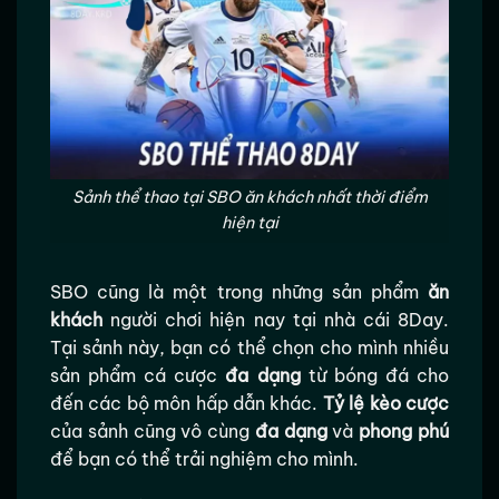
Sảnh thể thao tại SBO ăn khách nhất thời điểm
hiện tại
SBO cũng là một trong những sản phẩm
ăn
khách
người chơi hiện nay tại nhà cái 8Day.
Tại sảnh này, bạn có thể chọn cho mình nhiều
sản phẩm cá cược
đa dạng
từ bóng đá cho
đến các bộ môn hấp dẫn khác.
Tỷ lệ kèo cược
của sảnh cũng vô cùng
đa dạng
và
phong phú
để bạn có thể trải nghiệm cho mình.