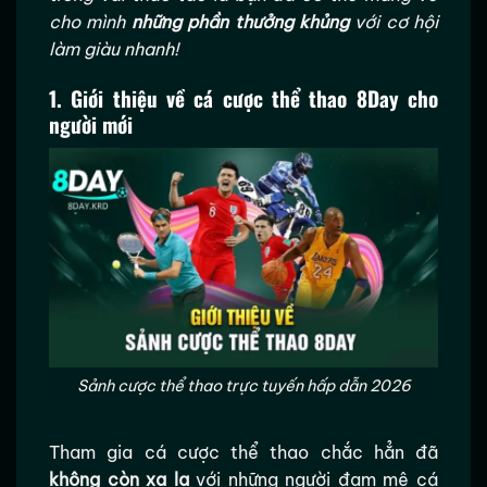
cho mình
những phần thưởng khủng
với cơ hội
làm giàu nhanh!
1. Giới thiệu về cá cược thể thao 8Day cho
người mới
Sảnh cược thể thao trực tuyến hấp dẫn 2026
Tham gia cá cược thể thao chắc hẳn đã
không còn xa lạ
với những người đam mê cá