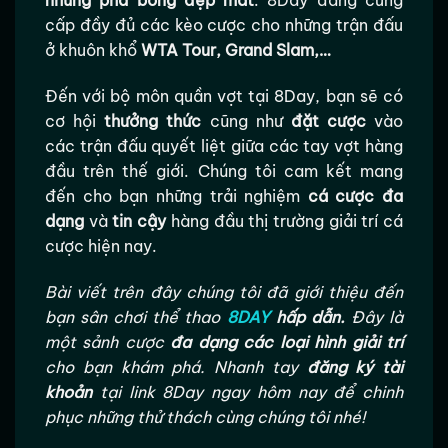
những pha bóng đẹp mắt
. 8Day đang cung
cấp đầy đủ các kèo cược cho những trận đấu
ở khuôn khổ
WTA Tour, Grand Slam,…
Đến với bộ môn quần vợt tại 8Day, bạn sẽ có
cơ hội
thưởng thức
cũng như
đặt cược
vào
các trận đấu quyết liệt giữa các tay vợt hàng
đầu trên thế giới. Chúng tôi cam kết mang
đến cho bạn những trải nghiệm
cá cược đa
dạng
và
tin cậy
hàng đầu thị trường giải trí cá
cược hiện nay.
Bài viết trên đây chúng tôi đã giới thiệu đến
bạn sân chơi thể thao
8DAY
hấp dẫn.
Đây là
một sảnh cược
đa dạng các loại hình giải trí
cho bạn khám phá. Nhanh tay
đăng ký tài
khoản
tại link 8Day ngay hôm nay để chinh
phục những thử thách cùng chúng tôi nhé!