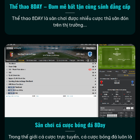
Thể thao 8DAY – Đam mê bất tận cùng sảnh đẳng cấp
Thể thao 8DAY là sân chơi được nhiều cược thủ săn đón
trên thị trường...
Sân chơi cá cược bóng đá 8Day
Trong thế giới cá cược trực tuyến, cá cược bóng đá luôn là