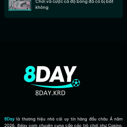
Chơi và cược cá độ bóng đá có bị bắt
không
8Day
là thương hiệu nhà cái uy tín hàng đầu châu Á năm
2026, 8day com chuyên cung cấp các trò chơi như Casino,