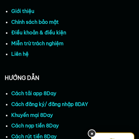
Giới thiệu
Chính sách bảo mật
Điều khoản & điều kiện
Miễn trừ trách nghiệm
Liên hệ
HƯỚNG DẪN
Cách tải app 8D
ay
Cách đăng ký/ đăng nhập 8DAY
Khuyến mại 8Day
Cách nạp tiền 8Day
×
Cách rút tiền 8Day