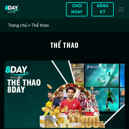
Chuyển
CHƠI
ĐĂNG
đến
NGAY
KÝ
nội
dung
Trang chủ
»
Thể thao
THỂ THAO